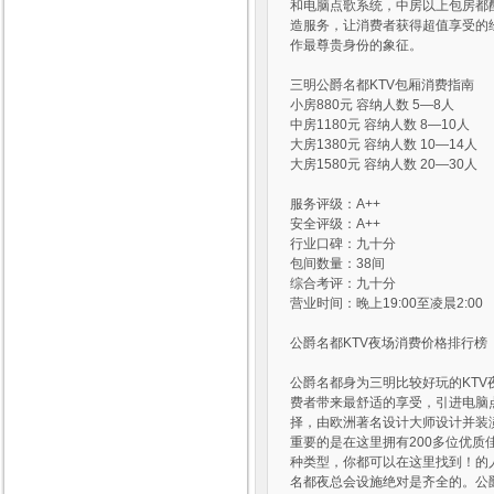
和电脑点歌系统，中房以上包房都
造服务，让消费者获得超值享受的
作最尊贵身份的象征。
三明公爵名都KTV包厢消费指南
小房880元 容纳人数 5—8人
中房1180元 容纳人数 8—10人
大房1380元 容纳人数 10—14人
大房1580元 容纳人数 20—30人
服务评级：A++
安全评级：A++
行业口碑：九十分
包间数量：38间
综合考评：九十分
营业时间：晚上19:00至凌晨2:00
公爵名都KTV夜场消费价格排行榜
公爵名都身为三明比较好玩的KT
费者带来最舒适的享受，引进电脑
择，由欧洲著名设计大师设计并装
重要的是在这里拥有200多位优质
种类型，你都可以在这里找到！的
名都夜总会设施绝对是齐全的。公