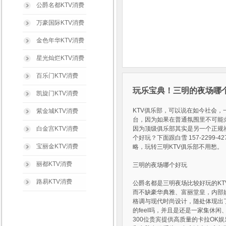
公爵名都KTV消费
万豪国际KTV消费
金色年华KTV消费
星光灿烂KTV消费
百乐门KTV消费
玩乐宝典！三明的夜场哪个
凯旋门KTV消费
KTV俱乐部，可以说在如今社会
紫金城KTV消费
台，因为如果在普通氛围里不可能
白金宫KTV消费
因为顶级俱乐部其实是另一个正规
个好玩？下面跟白雪 157-229
宝丽金KTV消费
略，玩转三明KTV俱乐部不用愁。
丽都KTV消费
三明的夜场哪个好玩
路易KTV消费
公爵名都是三明夜场比较好玩的KT
而不缺豪华典雅、富丽堂皇，内部
格调与现代时尚设计，随处体现出
的feel吗，并且是还是一家集休
300位贵宾提供高质量的卡拉OK