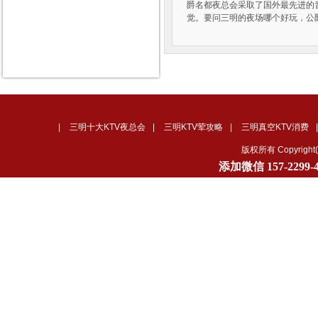
爵名都夜总会采取了国外最先进的
觉。要问三明的夜场哪个好玩，公
|
三明十大KTV夜总会
|
三明KTV荤攻略
|
三明真空KTV消费
版权所有 Copyrig
添加微信
157-2299-